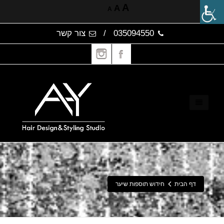
A
A
A
035094550
/
צור קשר
דף הבית
חידוש תוספות שיער