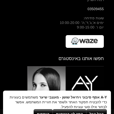
03509455
שעות פתיחה:
ימים א',ג',ד',ה': 10:00-20:00
יום ו': 9:00-15:00
חפשו אותנו באינסטגרם
A-Y אסף סיבוני ויחיאל שושן - מעצבי שיער
משתמשים בעוגיות
כדי להבטיח תפקוד האתר ולשפר את חוויית המשתמש. אפשר
לבחור אילו סוגי עוגיות להפעיל.
קבל הכל
הסר לא הכרחיות
העדפות